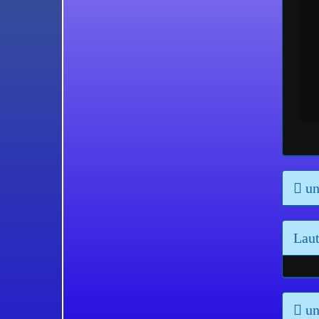
un
Laut
un