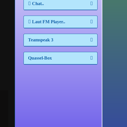
Chat..
Laut FM Player..
Teamspeak 3
Quassel-Box